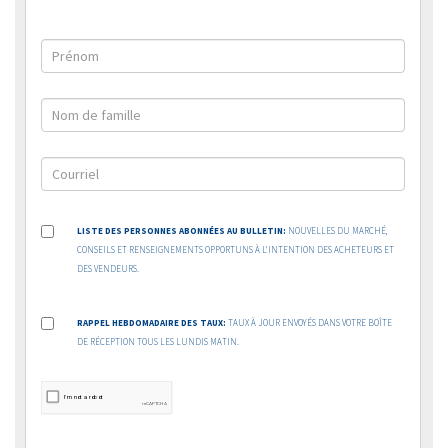
LISTE DES PERSONNES ABONNÉES AU BULLETIN:
NOUVELLES DU MARCHÉ,
CONSEILS ET RENSEIGNEMENTS OPPORTUNS À L’INTENTION DES ACHETEURS ET
DES VENDEURS.
RAPPEL HEBDOMADAIRE DES TAUX:
TAUX À JOUR ENVOYÉS DANS VOTRE BOÎTE
DE RÉCEPTION TOUS LES LUNDIS MATIN.