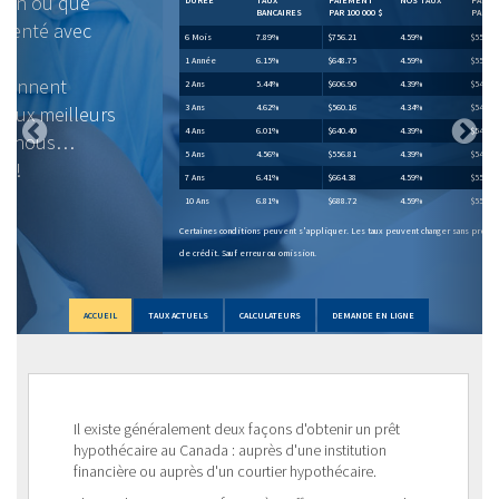
ÉCONOMIES
BANCAIRES
PAR 100 000 $
PAR 100 000 $
6 Mois
7.89%
$756.21
4.59%
$558.49
$197.72
1 Année
6.15%
$648.75
4.59%
$558.49
$90.26
2 Ans
5.44%
$606.90
4.39%
$547.37
$59.53
3 Ans
4.62%
$560.16
4.34%
$544.61
$15.55
4 Ans
6.01%
$640.40
4.39%
$547.37
$93.03
5 Ans
4.56%
$556.81
4.39%
$547.37
$9.44
7 Ans
6.41%
$664.38
4.59%
$558.49
$105.89
10 Ans
6.81%
$688.72
4.59%
$558.49
$130.24
Certaines conditions peuvent s'appliquer. Les taux peuvent changer sans préavis. *Sur approbation
de crédit. Sauf erreur ou omission.
ACCUEIL
TAUX ACTUELS
CALCULATEURS
DEMANDE EN LIGNE
Il existe généralement deux façons d'obtenir un prêt
hypothécaire au Canada : auprès d'une institution
financière ou auprès d'un courtier hypothécaire.