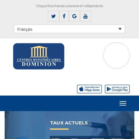
Chaque franchise est autonome et indépendante
Français
Previous
Next
TAUX ACTUELS
DURÉE
TAUX
PAIEMENT
NOS TAUX
PAIEMENT