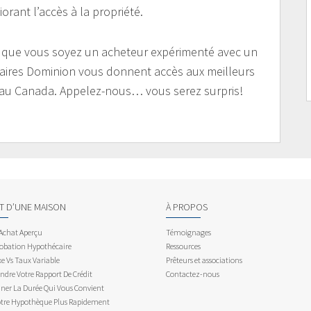
orant l’accès à la propriété.
u que vous soyez un acheteur expérimenté avec un
écaires Dominion vous donnent accès aux meilleurs
ts au Canada. Appelez-nous… vous serez surpris!
AT D’UNE MAISON
À PROPOS
 Achat Aperçu
Témoignages
obation Hypothécaire
Ressources
e Vs Taux Variable
Prêteurs et associations
dre Votre Rapport De Crédit
Contactez-nous
ner La Durée Qui Vous Convient
otre Hypothèque Plus Rapidement