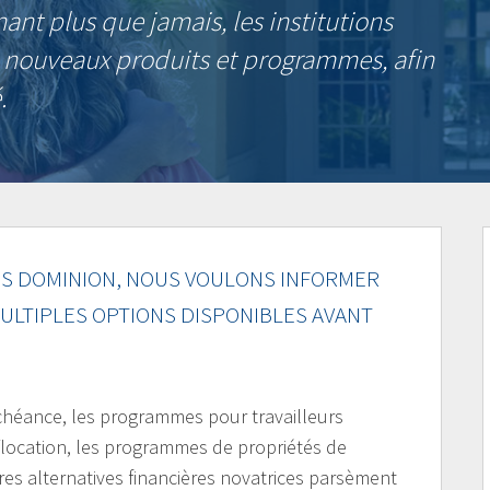
nant plus que jamais, les institutions
e nouveaux produits et programmes, afin
.
S DOMINION, NOUS VOULONS INFORMER
ULTIPLES OPTIONS DISPONIBLES AVANT
’échéance, les programmes pour travailleurs
ocation, les programmes de propriétés de
es alternatives financières novatrices parsèment