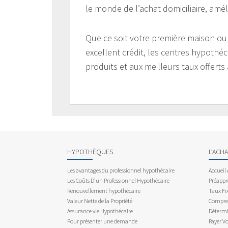
le monde de l’achat domiciliaire, améli
Que ce soit votre première maison o
excellent crédit, les centres hypoth
produits et aux meilleurs taux offer
HYPOTHÈQUES
L’ACH
Les avantages du professionnel hypothécaire
Accueil
Les Coûts D’un Professionnel Hypothécaire
Préappr
Renouvellement hypothécaire
Taux Fix
Valeur Nette de la Propriété
Compren
Assurance vie Hypothécaire
Détermi
Pour présenter une demande
Payer V